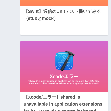
【Swift】通信のUnitテスト書いてみる
（stubとmock）
【Xcode/エラー】shared is
unavailable in application extensions
for iOS: Use view controller based