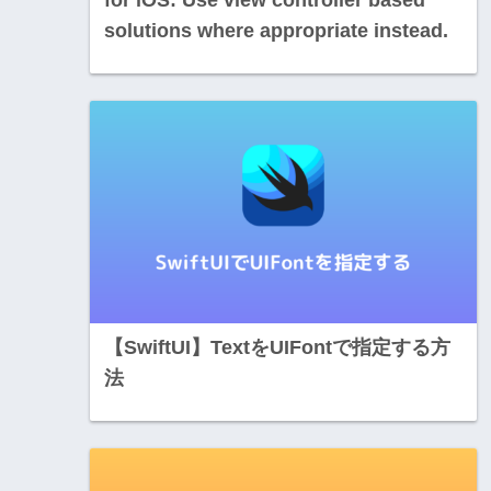
solutions where appropriate instead.
【SwiftUI】TextをUIFontで指定する方
法