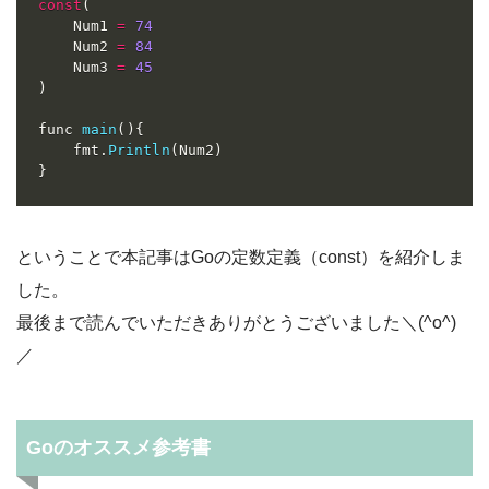
const
(
    Num1 
=
74
    Num2 
=
84
    Num3 
=
45
)
func 
main
(
)
{
	fmt
.
Println
(
Num2
)
}
ということで本記事はGoの定数定義（const）を紹介しま
した。
最後まで読んでいただきありがとうございました＼(^o^)
／
Goのオススメ参考書