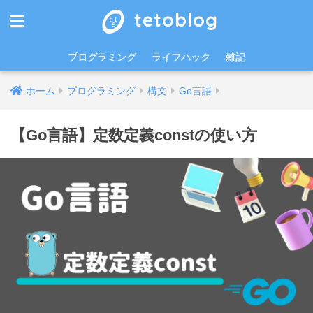
tetoblog
プログラミング
ライフハック
雑記
ホーム
プログラミング
構文
Go言語
【Go言語】定数定義constの使い方