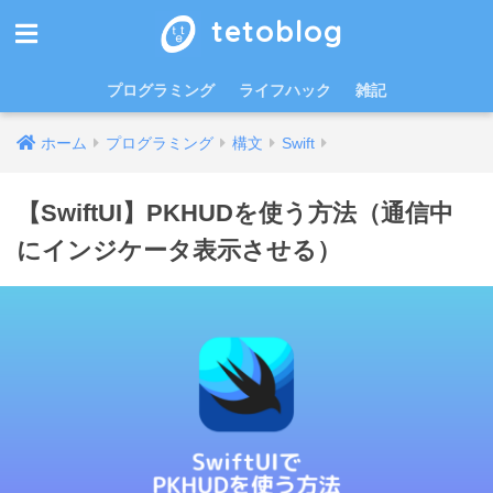
tetoblog
プログラミング
ライフハック
雑記
ホーム
プログラミング
構文
Swift
【SwiftUI】PKHUDを使う方法（通信中
にインジケータ表示させる）