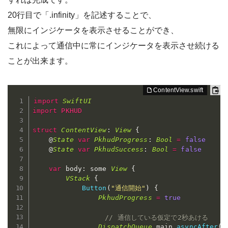
20行目で「.infinity」を記述することで、
無限にインジケータを表示させることができ、
これによって通信中に常にインジケータを表示させ続ける
ことが出来ます。
import
SwiftUI
import
PKHUD
struct
ContentView
:
View
{
    @
State
var
PkhudProgress
:
Bool
=
false
    @
State
var
PkhudSuccess
:
Bool
=
false
var
 body
:
 some 
View
{
VStack
{
Button
(
"通信開始"
)
{
PkhudProgress
=
true
// 通信している仮定で2秒あける
DispatchQueue
.
main
.
asyncAfter
(
d