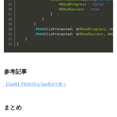
PkhudProgress
=
false
PkhudSuccess
=
true
}
}
}
.
PKHUD
(
isPresented
:
 $
PkhudProgress
,
HUD
.
PKHUD
(
isPresented
:
 $
PkhudSuccess
,
HUDC
}
}
参考記事
【Swift】PKHUDをSwiftUIで使う
まとめ