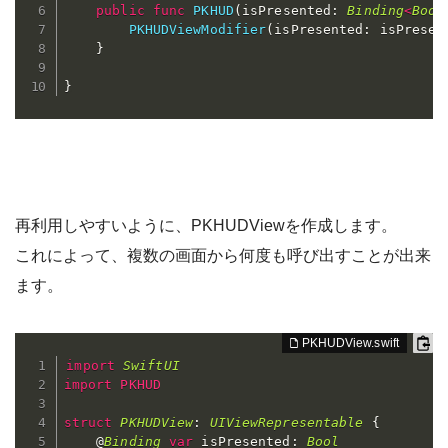
public
func
PKHUD
(
isPresented
:
Binding
<
Bool
PKHUDViewModifier
(
isPresented
:
 isPresen
}
}
再利用しやすいように、PKHUDViewを作成します。
これによって、複数の画面から何度も呼び出すことが出来
ます。
import
SwiftUI
import
PKHUD
struct
PKHUDView
:
UIViewRepresentable
{
    @
Binding
var
 isPresented
:
Bool