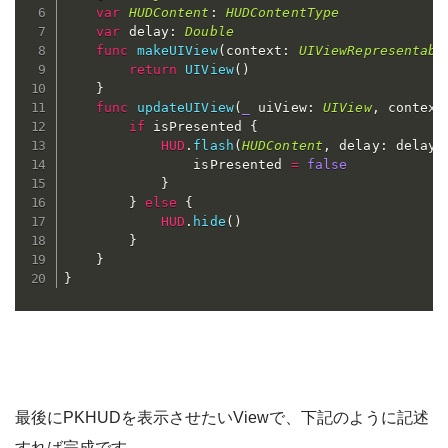
var
HUDContent
:
HUDContentType
var
 delay
:
Double
func
makeUIView
(
context
:
UIViewRepresentabl
return
UIView
(
)
}
func
updateUIView
(
_
 uiView
:
UIView
,
 context
if
 isPresented 
{
HUD
.
flash
(
HUDContent
,
 delay
:
 delay
)
                isPresented 
=
false
}
}
else
{
HUD
.
hide
(
)
}
}
}
最後にPKHUDを表示させたいViewで、下記のように記述
すれば完成です。