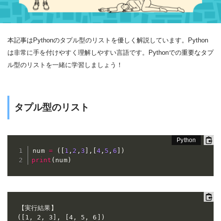
本記事はPythonのタプル型のリストを優しく解説しています。Python
は非常に手を付けやすく理解しやすい言語です。Pythonでの重要なタプ
ル型のリストを一緒に学習しましょう！
タプル型のリスト
num 
=
(
[
1
,
2
,
3
]
,
[
4
,
5
,
6
]
)
print
(
num
)
【実行結果】

([1, 2, 3], [4, 5, 6])