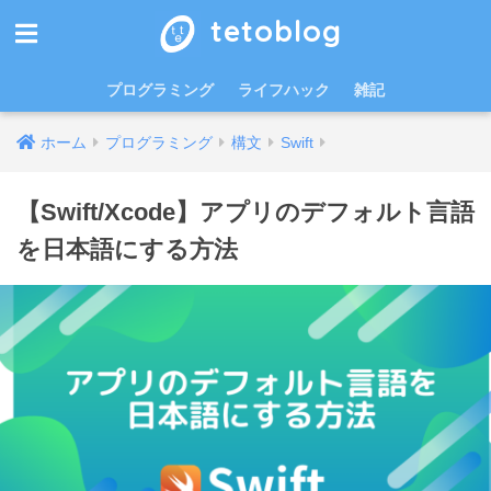
tetoblog
プログラミング
ライフハック
雑記
ホーム
プログラミング
構文
Swift
【Swift/Xcode】アプリのデフォルト言語
を日本語にする方法