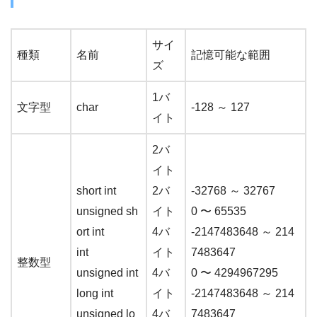
サイ
種類
名前
記憶可能な範囲
ズ
1バ
文字型
char
-128 ～ 127
イト
2バ
イト
short int
2バ
-32768 ～ 32767
unsigned sh
イト
0 〜 65535
ort int
4バ
-2147483648 ～ 214
int
イト
7483647
整数型
unsigned int
4バ
0 〜 4294967295
long int
イト
-2147483648 ～ 214
unsigned lo
4バ
7483647