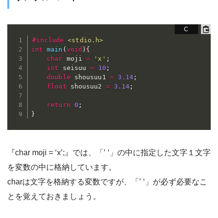
#
include
<stdio.h>
int
main
(
void
)
{
char
 moji 
=
'x'
;
int
 seisuu 
=
10
;
double
 shousuu1 
=
3.14
;
float
 shousuu2 
=
3.14
;
return
0
;
}
『char moji = ‘x’;』では、「’ ‘」の中に指定した文字１文字
を変数の中に格納しています。
charは文字を格納する変数ですが、「’ ‘」が必ず必要なこ
とを覚えておきましょう。