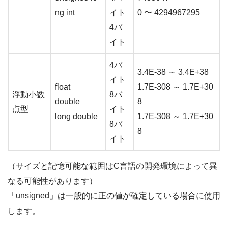
ng int
イト
0 〜 4294967295
4バ
イト
4バ
3.4E-38 ～ 3.4E+38
イト
float
1.7E-308 ～ 1.7E+30
浮動小数
8バ
double
8
点型
イト
long double
1.7E-308 ～ 1.7E+30
8バ
8
イト
（サイズと記憶可能な範囲はC言語の開発環境によって異
なる可能性があります）
「unsigned」は一般的に正の値が確定している場合に使用
します。