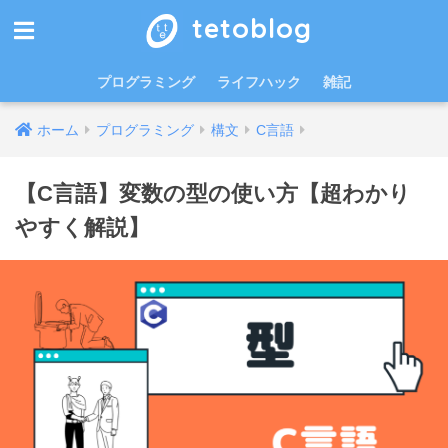
tetoblog
プログラミング
ライフハック
雑記
ホーム
プログラミング
構文
C言語
【C言語】変数の型の使い方【超わかり
やすく解説】