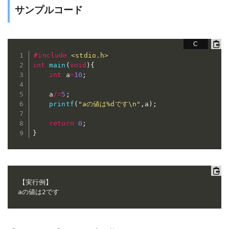
サンプルコード
#
include
<stdio.h>
int
main
(
void
)
{
int
 a
=
10
;
    a
/=
5
;
printf
(
"aの値は%dです\n"
,
a
)
;
return
0
;
}
【実行例】

aの値は2です