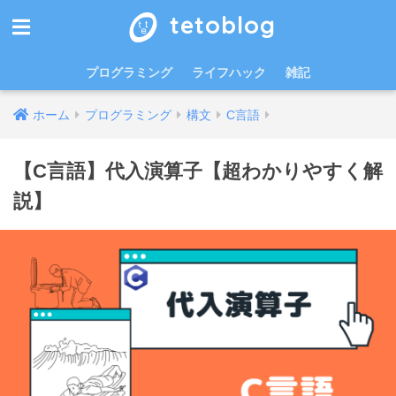
tetoblog
プログラミング
ライフハック
雑記
ホーム
プログラミング
構文
C言語
【C言語】代入演算子【超わかりやすく解
説】