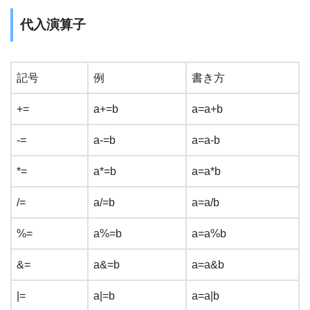
代入演算子
記号
例
書き方
+=
a+=b
a=a+b
-=
a-=b
a=a-b
*=
a*=b
a=a*b
/=
a/=b
a=a/b
%=
a%=b
a=a%b
&=
a&=b
a=a&b
|=
a|=b
a=a|b