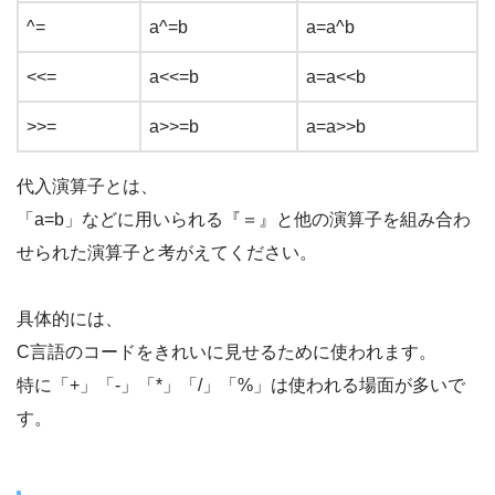
^=
a^=b
a=a^b
<<=
a<<=b
a=a<<b
>>=
a>>=b
a=a>>b
代入演算子とは、
「a=b」などに用いられる『＝』と他の演算子を組み合わ
せられた演算子と考がえてください。
具体的には、
C言語のコードをきれいに見せるために使われます。
特に「+」「-」「*」「/」「%」は使われる場面が多いで
す。