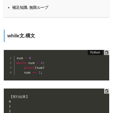
補足知識. 無限ループ
while
文.構文
num 
=
0
while
 num 
<
3
:
print
(
num
)
    num 
+=
1
;
【実行結果】

0

1

2