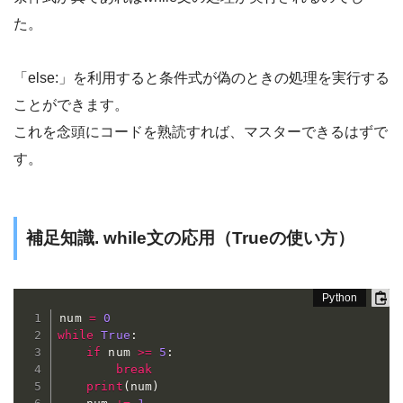
た。
「else:」を利用すると条件式が偽のときの処理を実行する
ことができます。
これを念頭にコードを熟読すれば、マスターできるはずで
す。
補足知識. while文の応用（Trueの使い方）
num 
=
0
while
True
:
if
 num 
>=
5
:
break
print
(
num
)