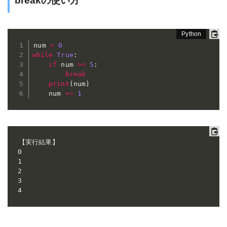
breakの使い方
num 
=
0
while
True
:
if
 num 
>=
5
:
break
print
(
num
)
    num 
+=
1
【実行結果】

0

1

2

3

4