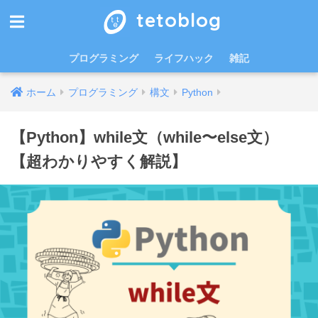
tetoblog
プログラミング
ライフハック
雑記
ホーム
プログラミング
構文
Python
【Python】while文（while〜else文）
【超わかりやすく解説】