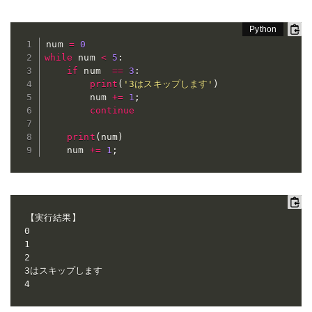
num 
=
0
while
 num 
<
5
:
if
 num  
==
3
:
print
(
'3はスキップします'
)
        num 
+=
1
;
continue
print
(
num
)
    num 
+=
1
;
【実行結果】

0

1

2

3はスキップします

4