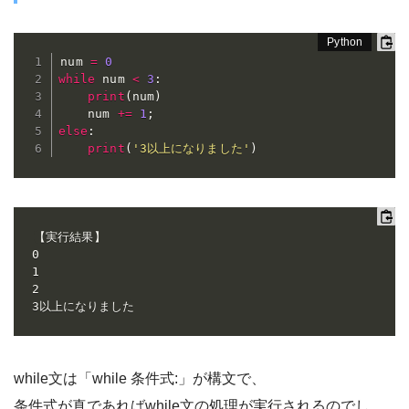
num 
=
0
while
 num 
<
3
:
print
(
num
)
    num 
+=
1
;
else
:
print
(
'3以上になりました'
)
【実行結果】

0

1

2

3以上になりました
while文は「while 条件式:」が構文で、
条件式が真であればwhile文の処理が実行されるのでし