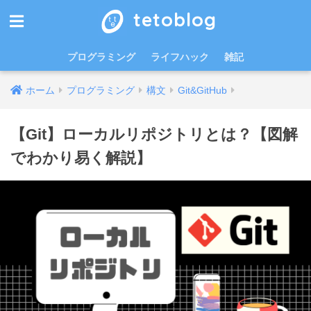
tetoblog
プログラミング
ライフハック
雑記
ホーム
プログラミング
構文
Git&GitHub
【Git】ローカルリポジトリとは？【図解
でわかり易く解説】