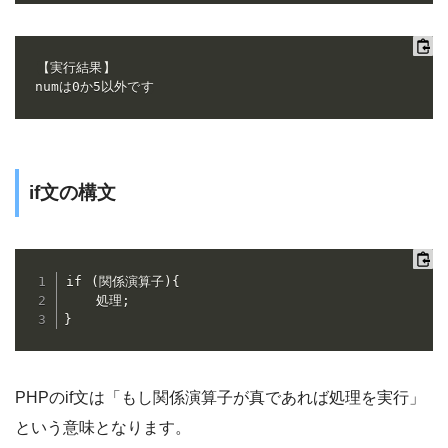
【実行結果】

numは0か5以外です
if文の構文
if (関係演算子){

    処理;

}
PHPのif文は「もし関係演算子が真であれば処理を実行」
という意味となります。