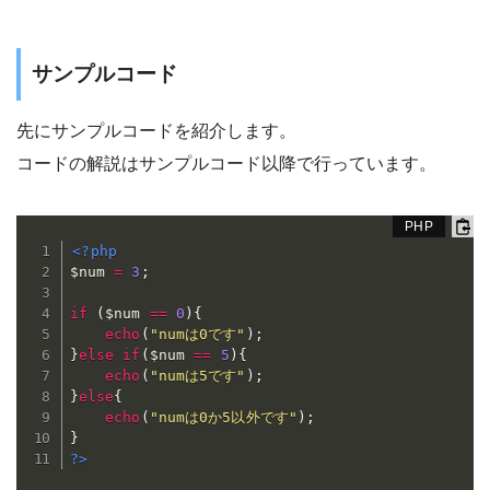
サンプルコード
先にサンプルコードを紹介します。
コードの解説はサンプルコード以降で行っています。
<?php
$num
=
3
;
if
(
$num
==
0
)
{
echo
(
"numは0です"
)
;
}
else
if
(
$num
==
5
)
{
echo
(
"numは5です"
)
;
}
else
{
echo
(
"numは0か5以外です"
)
;
}
?>