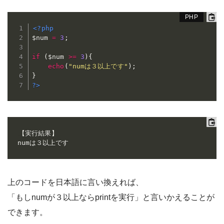
<?php
$num
=
3
;
if
(
$num
>=
3
)
{
echo
(
"numは３以上です"
)
;
}
?>
【実行結果】

numは３以上です
上のコードを日本語に言い換えれば、
「もしnumが３以上ならprintを実行」と言いかえることが
できます。