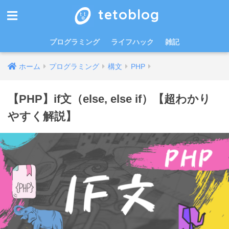
tetoblog
プログラミング
ライフハック
雑記
ホーム
プログラミング
構文
PHP
【PHP】if文（else, else if）【超わかり
やすく解説】